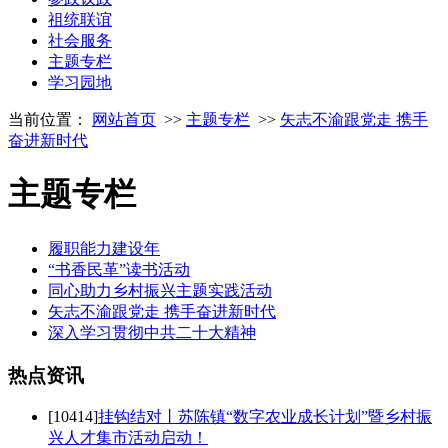
祖统联谊
社会服务
主题专栏
学习园地
当前位置：
网站首页
>>
主题专栏
>>
矢志不渝跟党走 携手
奋进新时代
主题专栏
履职能力建设年
“书香民革”读书活动
同心助力乡村振兴主题实践活动
矢志不渝跟党走 携手奋进新时代
深入学习贯彻中共二十大精神
热点
资讯
[10414]
挂钩结对丨苏陈镇“数字农业成长计划”暨乡村振
兴人才集市活动启动！