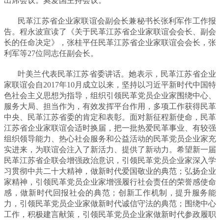
出席会议。奚爱国主持会议。
民革江苏省企业家联谊会副会长兼秘书长张利军作工作报
告。程永波宣读了《关于民革江苏省企业家联谊会会长、副会
长的任命决定》，张桂平任民革江苏省企业家联谊会会长，张
利军等27位同志任副会长。
叶美兰代表民革江苏省委讲话。她表示，民革江苏省企业
家联谊会自2017年10月成立以来，坚持以习近平新时代中国特
色社会主义思想为指导，组织引领民革党员企业家围绕中心、
服务大局、担当作为，有效发挥平台作用，多项工作获得民革
中央、民革江苏省委的肯定和表彰。面对新征程新使命，
民革
江苏省
企业家联谊会适时换届，把一批热爱民革事业、有较强
组织领导能力、热心社会服务和公益活动的民革党员企业家充
实进来，为联谊会注入了新活力、提供了新动力。希望新一届
民革江苏省企联会增强政治意识，引领民革党员企业家深入学
习贯彻中共二十大精神，做新时代爱国敬业的典范；弘扬企业
家精神，引领民革党员企业家增强履行社会责任的荣誉感使命
感，做新时代回报社会的典范；创新工作机制，提升服务能
力，引领民革党员企业家做新时代诚信守法的典范；围绕中心
工作，积极建言献策，引领民革党员企业家做新时代参政履职