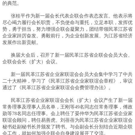
的典范。
张桂平作为新一届会长代表企联会作表态发言。他表示将
尽心竭力履行会长职责，不负使命与重托，立足本职，发挥优
势，勇于担当，努力增强企联会凝聚力，团结带领民革江苏省
企业家踔厉奋发、勇毅前行，为企业创新发展、为江苏省经济
发展作出新贡献。
换届大会后，召开了新一届民革江苏省企联会会员大会、
企联会会长（扩大）会议。
新一届民革江苏省企业家联谊会会员大会集中学习了中共
二十大精神，学习了《民革江苏省企业家联谊会章程》，审议
通过了《民革江苏省企业家联谊会会费管理办法》。
民革江苏省企业家联谊会会长（扩大）会议产生了新一届
常务理事及理事人员名单，王刚等49名同志任常务理事，傅政
勋等78名同志任理事。会上聘任了晏仲华为民革江苏省企业家
联谊会顾问，聘任易善虎、刘蓓蓓为民革江苏省企业家联谊会
秘书处副秘书长并颁发了聘书。与会副会长分别结合近期企联
会工作，就如何加强企联会自身建设展开了交流。