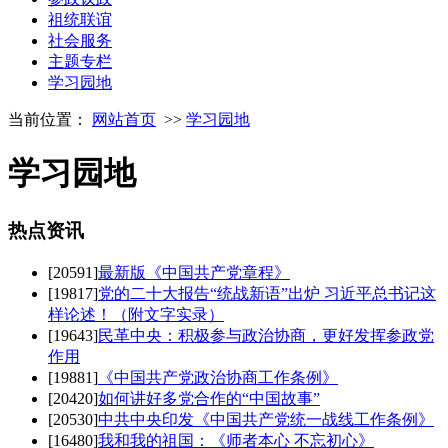
祖统联谊
社会服务
主题专栏
学习园地
当前位置：
网站首页
>>
学习园地
学习园地
热点
资讯
[20591]
最新版《中国共产党章程》
[19817]
党的二十大报告“统战新语”出炉 习近平总书记这
样论述！（附文字实录）
[19643]
民革中央：积极参与政治协商，更好发挥参政党
作用
[19881]
《中国共产党政治协商工作条例》
[20420]
如何讲好多党合作的“中国故事”
[20530]
中共中央印发《中国共产党统一战线工作条例》
[16480]
我和我的祖国：《师者本心 不忘初心》