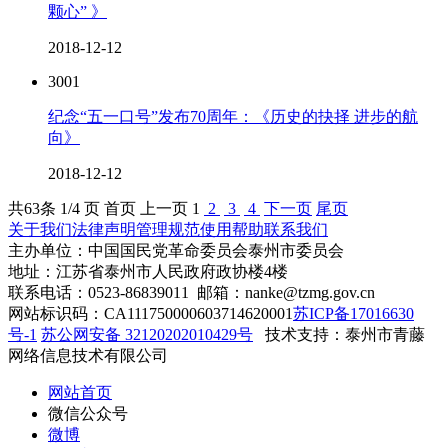
颗心” 》
2018-12-12
3001
纪念“五一口号”发布70周年：《历史的抉择 进步的航
向》
2018-12-12
共
63
条 1/4 页
首页
上一页
1
2
3
4
下一页
尾页
关于我们
法律声明
管理规范
使用帮助
联系我们
主办单位：中国国民党革命委员会泰州市委员会
地址：江苏省泰州市人民政府政协楼4楼
联系电话：0523-86839011 邮箱：nanke@tzmg.gov.cn
网站标识码：CA111750000603714620001
苏ICP备17016630
号-1
苏公网安备 32120202010429号
技术支持：泰州市青藤
网络信息技术有限公司
网站首页
微信公众号
微博