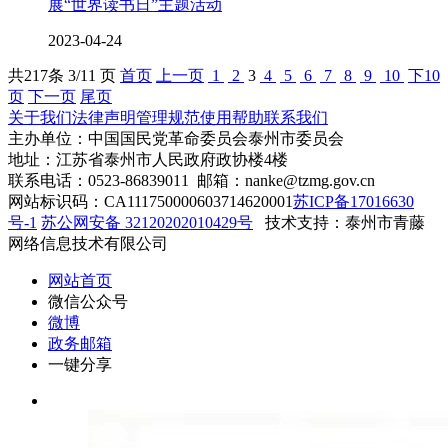
展“世界读书日”主题活动
2023-04-24
共
217
条 3/11 页
首页
上一页
1
2
3
4
5
6
7
8
9
10
下10
页
下一页
尾页
关于我们
法律声明
管理规范
使用帮助
联系我们
主办单位：中国国民党革命委员会泰州市委员会
地址：江苏省泰州市人民政府政协楼4楼
联系电话：0523-86839011 邮箱：nanke@tzmg.gov.cn
网站标识码：CA111750000603714620001
苏ICP备17016630
号-1
苏公网安备 32120202010429号
技术支持：泰州市青藤
网络信息技术有限公司
网站首页
微信公众号
微博
政务邮箱
一键分享