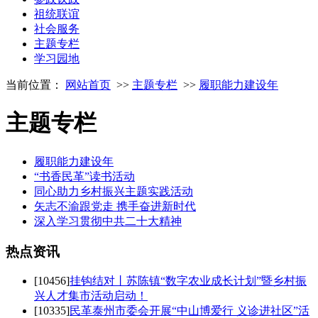
祖统联谊
社会服务
主题专栏
学习园地
当前位置：
网站首页
>>
主题专栏
>>
履职能力建设年
主题专栏
履职能力建设年
“书香民革”读书活动
同心助力乡村振兴主题实践活动
矢志不渝跟党走 携手奋进新时代
深入学习贯彻中共二十大精神
热点
资讯
[10456]
挂钩结对丨苏陈镇“数字农业成长计划”暨乡村振
兴人才集市活动启动！
[10335]
民革泰州市委会开展“中山博爱行 义诊进社区”活