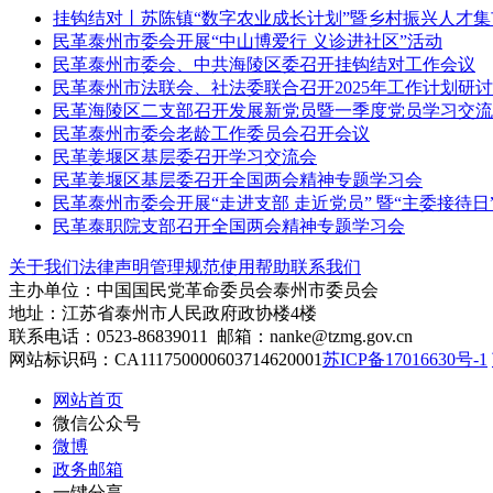
挂钩结对丨苏陈镇“数字农业成长计划”暨乡村振兴人才
民革泰州市委会开展“中山博爱行 义诊进社区”活动
民革泰州市委会、中共海陵区委召开挂钩结对工作会议
民革泰州市法联会、社法委联合召开2025年工作计划研
民革海陵区二支部召开发展新党员暨一季度党员学习交流
民革泰州市委会老龄工作委员会召开会议
民革姜堰区基层委召开学习交流会
民革姜堰区基层委召开全国两会精神专题学习会
民革泰州市委会开展“走进支部 走近党员” 暨“主委接待日
民革泰职院支部召开全国两会精神专题学习会
关于我们
法律声明
管理规范
使用帮助
联系我们
主办单位：中国国民党革命委员会泰州市委员会
地址：江苏省泰州市人民政府政协楼4楼
联系电话：0523-86839011 邮箱：nanke@tzmg.gov.cn
网站标识码：CA111750000603714620001
苏ICP备17016630号-1
网站首页
微信公众号
微博
政务邮箱
一键分享