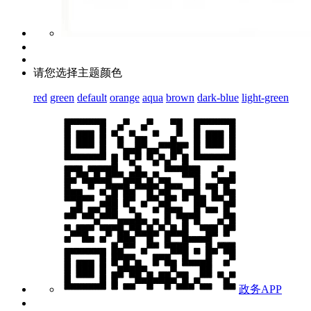
请您选择主题颜色
red
green
default
orange
aqua
brown
dark-blue
light-green
政务APP