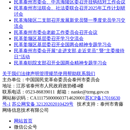
民革泰州市委会、中共海陵区委召开挂钩结对工作会议
民革泰州市法联会、社法委联合召开2025年工作计划研
讨会
民革海陵区二支部召开发展新党员暨一季度党员学习交
流会
民革泰州市委会老龄工作委员会召开会议
民革姜堰区基层委召开学习交流会
民革姜堰区基层委召开全国两会精神专题学习会
民革泰州市委会开展“走进支部 走近党员” 暨“主委接待
日”活动
民革泰职院支部召开全国两会精神专题学习会
关于我们
法律声明
管理规范
使用帮助
联系我们
主办单位：中国国民党革命委员会泰州市委员会
地址：江苏省泰州市人民政府政协楼4楼
联系电话：0523-86839011 邮箱：nanke@tzmg.gov.cn
网站标识码：CA111750000603714620001
苏ICP备17016630
号-1
苏公网安备 32120202010429号
技术支持：泰州市青藤
网络信息技术有限公司
网站首页
微信公众号