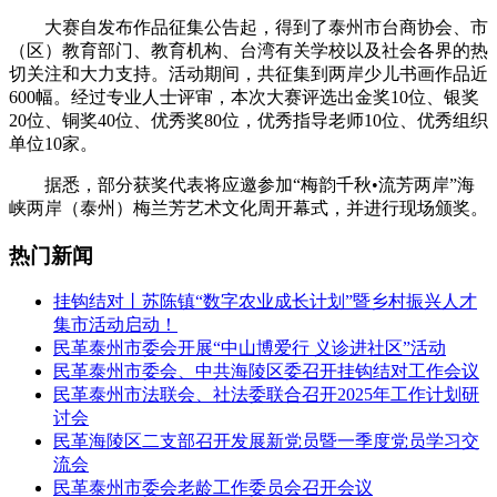
大赛自发布作品征集公告起，得到了泰州市台商协会、市
（区）教育部门、教育机构、台湾有关学校以及社会各界的热
切关注和大力支持。活动期间，共征集到两岸少儿书画作品近
600幅。经过专业人士评审，本次大赛评选出金奖10位、银奖
20位、铜奖40位、优秀奖80位，优秀指导老师10位、优秀组织
单位10家。
据悉，部分获奖代表将应邀参加“梅韵千秋•流芳两岸”海
峡两岸（泰州）梅兰芳艺术文化周开幕式，并进行现场颁奖。
热门新闻
挂钩结对丨苏陈镇“数字农业成长计划”暨乡村振兴人才
集市活动启动！
民革泰州市委会开展“中山博爱行 义诊进社区”活动
民革泰州市委会、中共海陵区委召开挂钩结对工作会议
民革泰州市法联会、社法委联合召开2025年工作计划研
讨会
民革海陵区二支部召开发展新党员暨一季度党员学习交
流会
民革泰州市委会老龄工作委员会召开会议