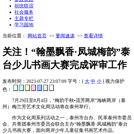
祖统联谊
社会服务
主题专栏
学习园地
当前位置：
网站首页
>>
要闻速递
>>
查看详情
关注！“翰墨飘香·凤城梅韵”泰
台少儿书画大赛完成评审工作
发布时间：2023-07-27 23:07:09
字号：[
大
中
小
]
视力保护
色：
7月29日至8月4日，“梅韵千秋•流芳两岸”海峡两岸（泰
州）梅兰芳艺术文化周活动将在泰州举行。
作为文化周系列活动之一，泰州市台办、民革泰州市委员
会、共青团泰州市委员会联合主办“翰墨飘香·凤城梅韵”泰台
少儿书画大赛，面向两岸少年儿童征集书画艺术作品。