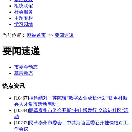
祖统联谊
社会服务
主题专栏
学习园地
当前位置：
网站首页
>>
要闻速递
要闻速递
市委会动态
基层动态
热点
资讯
[10467]
挂钩结对丨苏陈镇“数字农业成长计划”暨乡村振
兴人才集市活动启动！
[10344]
民革泰州市委会开展“中山博爱行 义诊进社区”活
动
[10737]
民革泰州市委会、中共海陵区委召开挂钩结对工
作会议