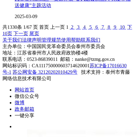
送健康”主题活动
2025-03-09
共
1330
条 1/67 页
首页
上一页
1
2
3
4
5
6
7
8
9
10
下
10页
下一页
尾页
关于我们
法律声明
管理规范
使用帮助
联系我们
主办单位：中国国民党革命委员会泰州市委员会
地址：江苏省泰州市人民政府政协楼4楼
联系电话：0523-86839011 邮箱：nanke@tzmg.gov.cn
网站标识码：CA111750000603714620001
苏ICP备17016630
号-1
苏公网安备 32120202010429号
技术支持：泰州市青藤
网络信息技术有限公司
网站首页
微信公众号
微博
政务邮箱
一键分享